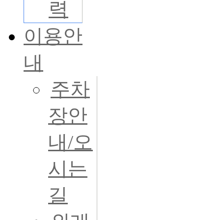
력
이용안
내
주차
장안
내/오
시는
길