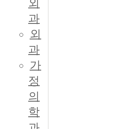
외
과
외
과
가
정
의
학
과