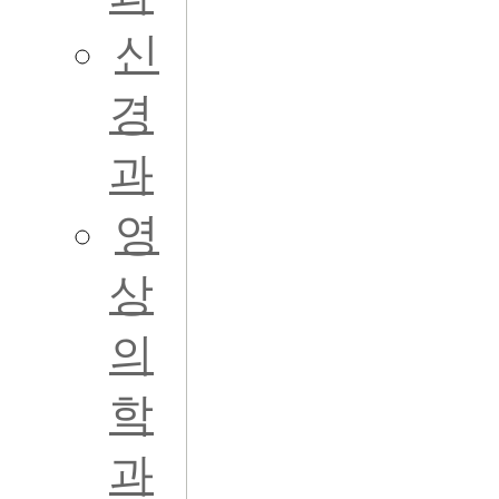
신
경
과
영
상
의
학
과