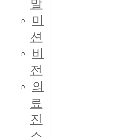
말
미
션
비
전
의
료
진
소