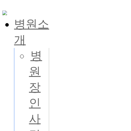
병원소
개
병
원
장
인
사