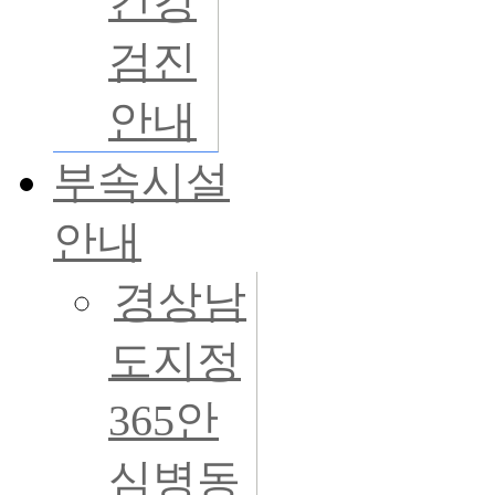
건강
검진
안내
부속시설
안내
경상남
도지정
365안
심병동