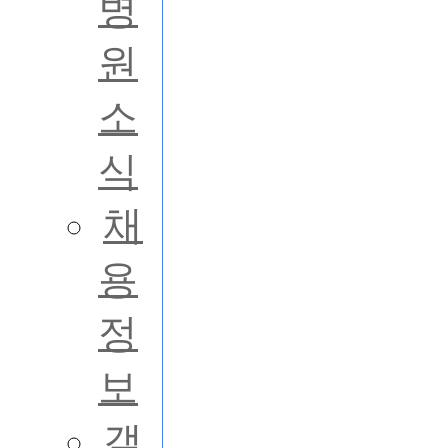
병
원
소
식
채
용
정
보
갤