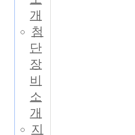
개
첨
단
장
비
소
개
지