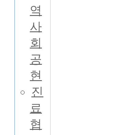
역
사
회
공
현
진
료
협