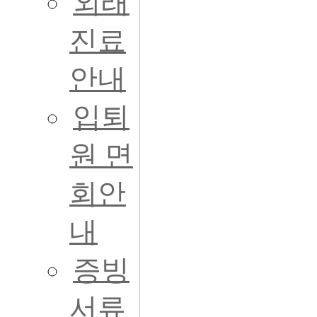
외래
진료
안내
입퇴
원 면
회안
내
증빙
서류