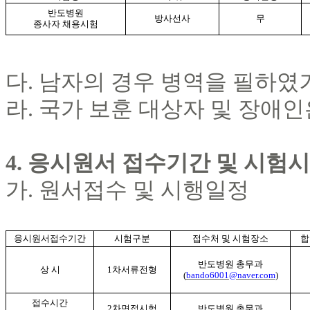
반도병원
방사선사
무
종사자 채용시험
다
.
남자의 경우 병역을 필하였
라
.
국가 보훈 대상자 및 장애인
4.
응시원서 접수기간 및 시험시
가
.
원서접수 및 시행일정
응시원서접수기간
시험구분
접수처 및 시험장소
합
반도병원 총무과
상 시
1
차서류전형
(
bando6001@naver.com
)
접수시간
2
차면접시험
반도병원 총무과