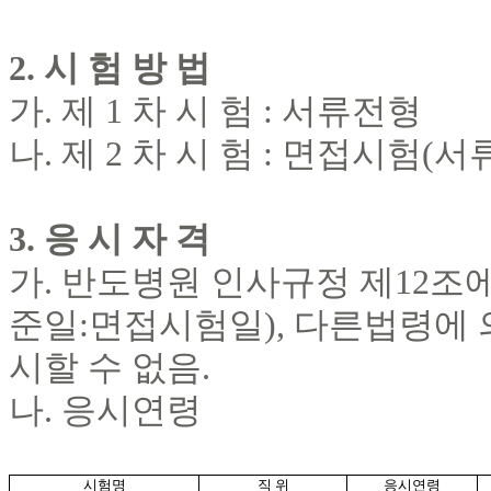
2.
시 험 방 법
가
.
제
1
차 시 험
:
서류전형
나
.
제
2
차 시 험
:
면접시험
(
서
3.
응 시 자 격
가
.
반도병원 인사규정 제
12
조에
준일
:
면접시험일
),
다른법령에 
시할 수 없음
.
나
.
응시연령
시험명
직 위
응시연령