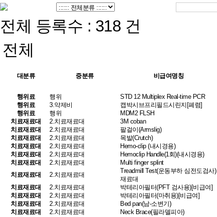
전체 등록수 : 318 건
전체
대분류
중분류
비급여명칭
행위료
행위
STD 12 Multiplex Real-time PCR
행위료
3.약제비
캡박시브프리필드시린지[폐렴]
행위료
행위
MDM2 FLSH
치료재료대
2.치료재료대
3M coban
치료재료대
2.치료재료대
팔걸이(Armslig)
치료재료대
2.치료재료대
목발(Crutch)
치료재료대
2.치료재료대
Hemo-clip (내시경용)
치료재료대
2.치료재료대
Hemoclip Handle(1회)(내시경용)
치료재료대
2.치료재료대
Multi finger splint
Treadmill Test(운동부하 심전도검사)
치료재료대
2.치료재료대
재료대
치료재료대
2.치료재료대
박테리아필터(PFT 검사용)[비급여]
치료재료대
2.치료재료대
박테리아필터(마취용)[비급여]
치료재료대
2.치료재료대
Bed pan(남-소변기)
치료재료대
2.치료재료대
Neck Brace(필라델피아)