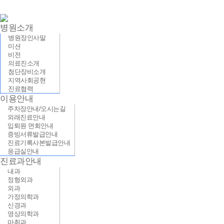
병원소개
병원장인사말
미션
비전
의료진소개
첨단장비소개
지역사회공현
진료협력
이용안내
주차장안내/오시는길
외래진료안내
입퇴원 면회안내
증빙서류발급안내
진료기록사본발급안내
응급실안내
진료과안내
내과
정형외과
외과
가정의학과
신경과
영상의학과
마취과